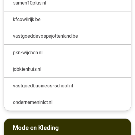
samen10plus.nl
kfcowilrijk.be
vastgoeddevospajottenland.be
pkn-wijchen.nl
jobkienhuis.nl
vastgoedbusiness-school.nl
ondernemeninict.nl
Mode en Kleding