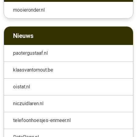
mooieronder.nl
Nieuws
paotergustaaf.nl
klaasvantornout.be
oistat.nl
niczuidlaren.nl
telefoonhoesjes-enmeer.nl