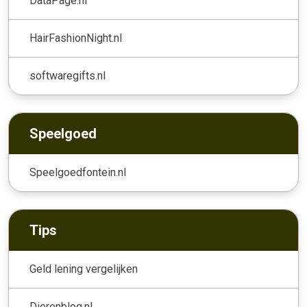
DataPage.nl
HairFashionNight.nl
softwaregifts.nl
Speelgoed
Speelgoedfontein.nl
Tips
Geld lening vergelijken
Dierenblog.nl